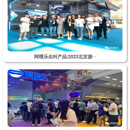
阿哩乐尖叫产品|2023北京游···