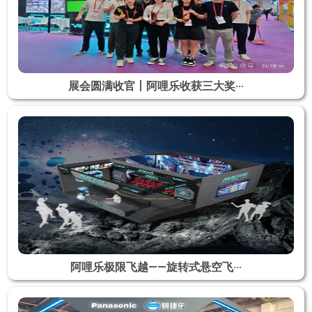
展会圆满收官丨阿哩乐收获三大奖···
阿哩乐极限飞越——旋转式悬空飞···