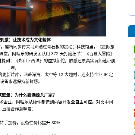
刺激：让技术成为文化载体
图时，座椅同步传来马蹄踏过青石板的震动；科技馆里，《星际旅
堂。阿哩乐的研发团队用 372 天打磨细节：《百慕大冒险》
嗅觉复刻；《郑和下西洋》的虚拟船舵，触感还原真实沉船遗址肌
理。
度更新片库，涵盖深海、太空等 12 大题材，还支持企业 IP 定
设备永远保持新鲜感。
利筑壁垒：为什么要选源头厂家？
新技术企业，阿哩乐从硬件制造到内容开发全自主可控。对比中间
，直接合作意味着：
转手加价，设备性价比提升 30%