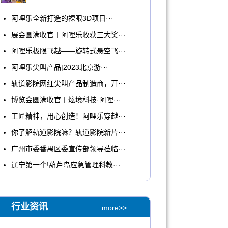
​阿哩乐全新打造的裸眼3D项日···
展会圆满收官丨阿哩乐收获三大奖···
阿哩乐极限飞越——旋转式悬空飞···
阿哩乐尖叫产品|2023北京游···
轨道影院网红尖叫产品制造商，开···
博览会圆满收官丨炫境科技·阿哩···
工匠精神，用心创造！阿哩乐穿越···
你了解轨道影院嘛？轨道影院新片···
广州市委番禺区委宣传部领导莅临···
辽宁第一个!葫芦岛应急管理科教···
行业资讯
more>>