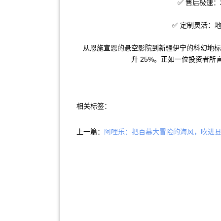
✅ 售后极速：
✅ 定制灵活：
从恩施宣恩的悬空影院到新疆伊宁的科幻地标
升 25%。正如一位投资者所
相关标签：
上一篇：
阿哩乐：把百慕大冒险的海风，吹进县城