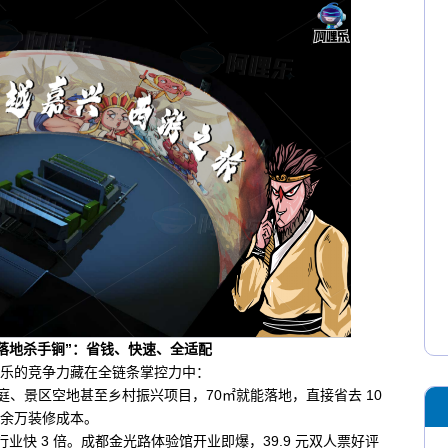
“落地杀手锏”：省钱、快速、全适配
乐的竞争力藏在全链条掌控力中：
、景区空地甚至乡村振兴项目，70㎡就能落地，直接省去 10
余万装修成本。
行业快 3 倍。成都金光路体验馆开业即爆，39.9 元双人票好评