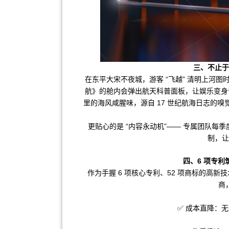
三、不止于
在东平大宋不夜城，游客 “飞越” 清明上河
航》的舱内会弹出航天科普面板，让娱乐变身课
里的海风咸腥味，源自 17 世纪航海日志的
更贴心的是 “内容永动机”—— 专属团队每季
制，让
四、6 项专
作为手握 6 项核心专利、52 项商标的高
商
✅ 成本直降：无