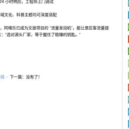
24 小时响应，工程师上门调试
地域文化、科普主题均可深度适配
，阿哩乐已成为文旅项目的 “流量发动机”，能让景区客流量提
言：“选对源头厂家，等于握住了稳赚的钥匙。”
···
下一篇：没有了！