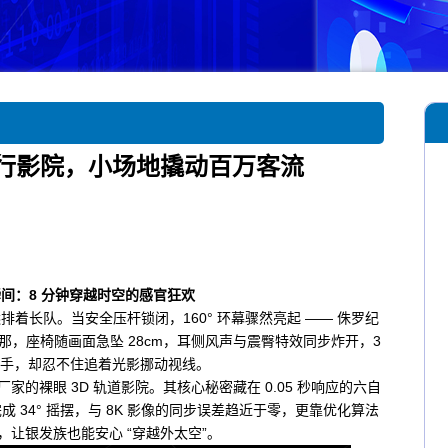
行影院，小场地撬动百万客流
间：8 分钟穿越时空的感官狂欢
着长队。当安全压杆锁闭，160° 环幕骤然亮起 —— 侏罗纪
，座椅随画面急坠 28cm，耳侧风声与震臀特效同步炸开，3
手，却忍不住追着光影挪动视线。
的裸眼 3D 轨道影院。其核心秘密藏在 0.05 秒响应的六自
完成 34° 摇摆，与 8K 影像的同步误差趋近于零，更靠优化算法
%，让银发族也能安心 “穿越外太空”。