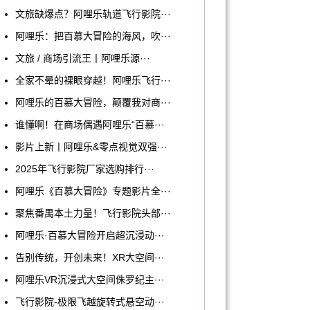
文旅缺爆点？阿哩乐轨道飞行影院···
阿哩乐：把百慕大冒险的海风，吹···
文旅 / 商场引流王丨阿哩乐源···
全家不晕的裸眼穿越！阿哩乐飞行···
阿哩乐的百慕大冒险，颠覆我对商···
谁懂啊！在商场偶遇阿哩乐“百慕···
影片上新丨阿哩乐&零点视觉双强···
2025年飞行影院厂家选购排行···
阿哩乐《百慕大冒险》专题影片全···
聚焦番禺本土力量！飞行影院头部···
阿哩乐·百慕大冒险开启超沉浸动···
告别传统，开创未来！XR大空间···
阿哩乐VR沉浸式大空间侏罗纪主···
飞行影院-极限飞越旋转式悬空动···