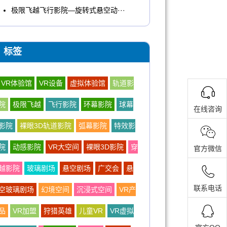
极限飞越飞行影院—旋转式悬空动···
标签
VR体验馆
VR设备
虚拟体验馆
轨道影
院
极限飞越
飞行影院
环幕影院
球幕
在线咨询
影院
裸眼3D轨道影院
弧幕影院
特效影
院
动感影院
VR大空间
裸眼3D影院
穿
官方微信
越影院
玻璃剧场
悬空剧场
广交会
悬
联系电话
空玻璃剧场
幻境空间
沉浸式空间
VR产
品
VR加盟
狩猎英雄
儿童VR
VR虚拟