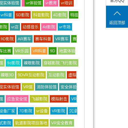
官方QQ
现实体验馆
vr体验馆
vr教育
vr培训
vr科普
5D影院
科普影院
4D影院
特技
返回顶部
影院
vr店
动感音乐
4d影院
vr市场
9D影院
AR赛车
赛车科普
VR赛车
赛
车比赛
VR乐园
VR科普
9D
地震体验
馆
9d影院
裸眼影院
穿越影院.飞行影院
裸眼3D
9DVR互动影院
互动影院
虚拟
现实体验馆
VR馆
消防体验馆
安全体验
馆
应急安全馆
飞越影院
模拟射击
VR
设备厂家
7D影院
vr设备
VR影院
沉浸
式影院
轨道影院项目落地
VR安全教育