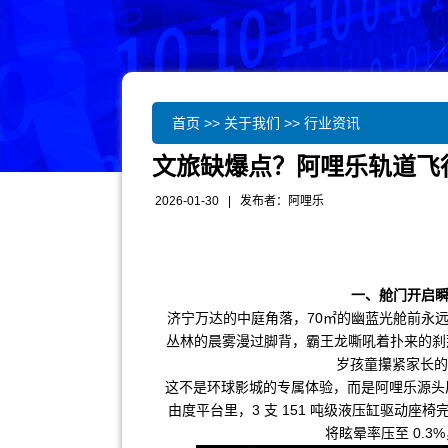
首页
>>
关于我们
>>
行业资讯
文旅缺爆点？阿哩乐轨道飞
2026-01-30 | 发布者：
阿哩乐
一、舱门开启瞬
济宁万达的中庭角落，70㎡的幽蓝光舱前永远排
丛林的晨雾漫过脚背，霸王龙嘶吼着扑来的刹那
岁孩童攥紧家长的
这不是环球影城的专属体验，而是阿哩乐源头厂家
由度平台里，3 支 151 吨级液压缸驱动座椅
将眩晕率压至 0.3