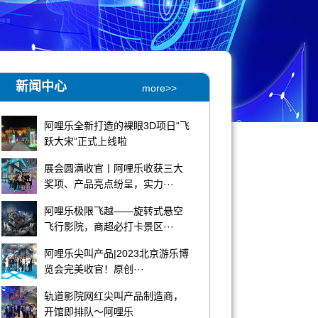
新闻中心
more>>
​阿哩乐全新打造的裸眼3D项日“飞
跃大宋”正式上线啦
展会圆满收官丨阿哩乐收获三大
奖项、产品亮点纷呈，实力···
阿哩乐极限飞越——旋转式悬空
飞行影院，商超必打卡景区···
阿哩乐尖叫产品|2023北京游乐博
览会完美收官！原创···
轨道影院网红尖叫产品制造商，
开馆即排队～阿哩乐