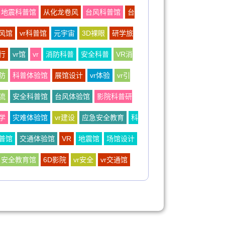
地震科普馆
从化龙卷风
台风科普馆
台
风馆
vr科普馆
元宇宙
3D裸眼
研学旅
行
vr馆
vr
消防科普
安全科普
VR消
防
科普体验馆
展馆设计
vr体验
vr引
流
安全科普馆
台风体验馆
影院科普研
学
灾难体验馆
vr建设
应急安全教育
科
普馆
交通体验馆
VR
地震馆
场馆设计
安全教育馆
6D影院
vr安全
vr交通馆