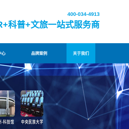
400-034-4913
R+科普+文旅一站式服务商
中心
品牌案例
关于我们