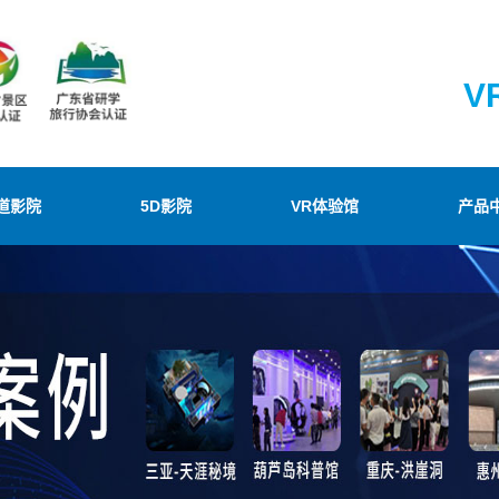
V
道影院
5D影院
VR体验馆
产品