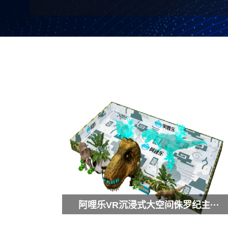
阿哩乐VR沉浸式大空间侏罗纪主···