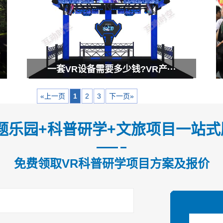
一套VR设备需要多少钱?VR产···
«上一页
1
2
3
下一页»
题乐园+科普研学+文旅项目一站
免费领取VR科普研学项目方案及报价