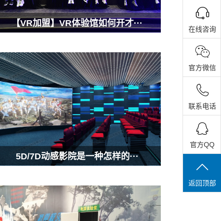
【VR加盟】VR体验馆如何开才···
在线咨询
官方微信
联系电话
官方QQ
5D/7D动感影院是一种怎样的···
返回顶部