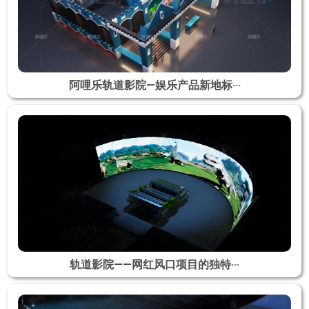
阿哩乐轨道影院—娱乐产品新地标···
轨道影院——网红风口项目的独特···