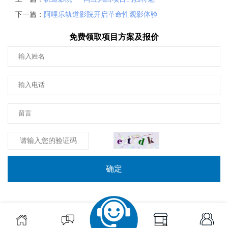
下一篇：
阿哩乐轨道影院开启革命性观影体验
免费领取项目方案及报价
确定