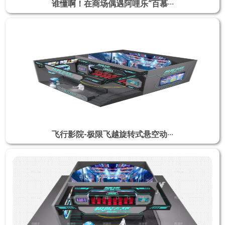
谁懂啊！在商场偶遇阿哩乐“百慕···
飞行影院-极限飞越旋转式悬空动···