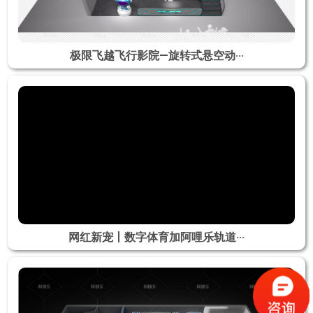
极限飞越飞行影院—旋转式悬空动···
网红新宠丨数字体育加阿哩乐轨道···