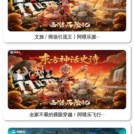
文旅 / 商场引流王丨阿哩乐源···
全家不晕的裸眼穿越！阿哩乐飞行···