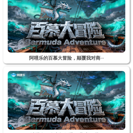
阿哩乐的百慕大冒险，颠覆我对商···