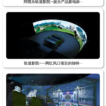
阿哩乐轨道影院—娱乐产品新地标···
轨道影院——网红风口项目的独特···