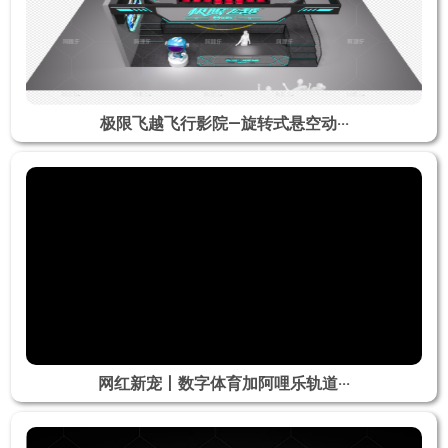
极限飞越飞行影院—旋转式悬空动···
网红新宠丨数字体育加阿哩乐轨道···