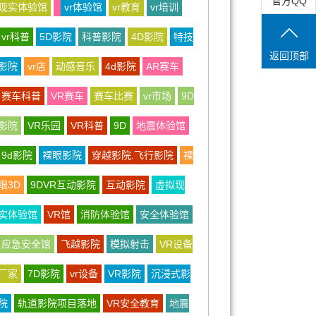
官方QQ
现实体验馆
vr体验馆
vr教育
vr培训
vr科普
5D影院
科普影院
4D影院
特技
返回顶部
影院
vr店
动感音乐
4d影院
AR赛车
赛车科普
VR赛车
赛车比赛
vr市场
9D
影院
VR乐园
VR科普
9D
地震体验馆
9d影院
裸眼影院
穿越影院.飞行影院
裸
眼3D
9DVR互动影院
互动影院
虚拟现
实体验馆
VR馆
消防体验馆
安全体验馆
应急安全馆
飞越影院
模拟射击
VR设备
厂家
7D影院
vr设备
VR影院
沉浸式影
院
轨道影院项目落地
VR安全教育
地震