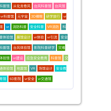
科普馆
从化龙卷风
台风科普馆
台风馆
vr科普馆
元宇宙
3D裸眼
研学旅行
vr
馆
vr
消防科普
安全科普
VR消防
科
普体验馆
展馆设计
vr体验
vr引流
安全
科普馆
台风体验馆
影院科普研学
灾难
体验馆
vr建设
应急安全教育
科普馆
交
通体验馆
地震馆
VR
场馆设计
安全教
育馆
6D影院
vr安全
vr交通馆