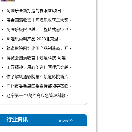
​阿哩乐全新打造的裸眼3D项日···
展会圆满收官丨阿哩乐收获三大奖···
阿哩乐极限飞越——旋转式悬空飞···
阿哩乐尖叫产品|2023北京游···
轨道影院网红尖叫产品制造商，开···
博览会圆满收官丨炫境科技·阿哩···
工匠精神，用心创造！阿哩乐穿越···
你了解轨道影院嘛？轨道影院新片···
广州市委番禺区委宣传部领导莅临···
辽宁第一个!葫芦岛应急管理科教···
行业资讯
more>>