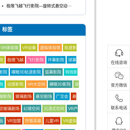
极限飞越飞行影院—旋转式悬空动···
标签
VR体验馆
VR设备
虚拟体验馆
轨道影
院
极限飞越
飞行影院
环幕影院
球幕
在线咨询
影院
裸眼3D轨道影院
弧幕影院
特效影
院
动感影院
VR大空间
裸眼3D影院
穿
官方微信
越影院
玻璃剧场
悬空剧场
广交会
悬
联系电话
空玻璃剧场
幻境空间
沉浸式空间
VR产
品
VR加盟
狩猎英雄
儿童VR
VR虚拟