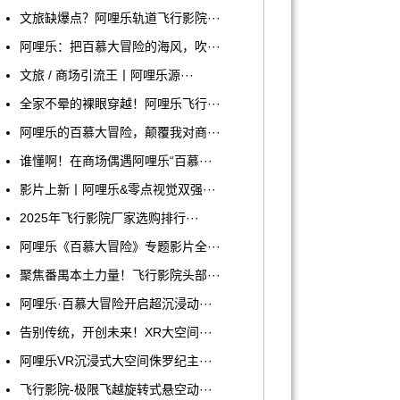
文旅缺爆点？阿哩乐轨道飞行影院···
阿哩乐：把百慕大冒险的海风，吹···
文旅 / 商场引流王丨阿哩乐源···
全家不晕的裸眼穿越！阿哩乐飞行···
阿哩乐的百慕大冒险，颠覆我对商···
谁懂啊！在商场偶遇阿哩乐“百慕···
影片上新丨阿哩乐&零点视觉双强···
2025年飞行影院厂家选购排行···
阿哩乐《百慕大冒险》专题影片全···
聚焦番禺本土力量！飞行影院头部···
阿哩乐·百慕大冒险开启超沉浸动···
告别传统，开创未来！XR大空间···
阿哩乐VR沉浸式大空间侏罗纪主···
飞行影院-极限飞越旋转式悬空动···