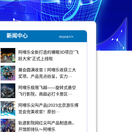
新闻中心
more>>
​阿哩乐全新打造的裸眼3D项日“飞
跃大宋”正式上线啦
展会圆满收官丨阿哩乐收获三大
奖项、产品亮点纷呈，实力···
阿哩乐极限飞越——旋转式悬空
飞行影院，商超必打卡景区···
阿哩乐尖叫产品|2023北京游乐博
览会完美收官！原创···
轨道影院网红尖叫产品制造商，
开馆即排队～阿哩乐