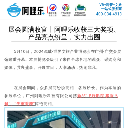
VR+科普+文旅
一站式服务商
400-034-4913
展会圆满收官丨阿哩乐收获三大奖项、
产品亮点纷呈，实力出圈
5月10日，2024鸿威·世界文旅产业博览会在广州·广交会展
馆隆重开幕。本届博览会吸引了来自全球各地的观众、采购商和
媒体，共襄盛事。开展首日，人潮涌动，热闹非凡。
在展会期间，众多展商纷纷亮相，各展所长。
作为本届的
参展单位，广州阿哩乐科技有限公司携
新品”飞行影院-极限飞
越“、”失重乘骑“
惊艳亮相
。