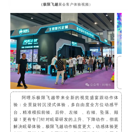
（极限飞越
展会客户体验视频）
阿哩乐极限飞越带来全新的视觉盛宴跟动作体
验：全景旋转沉浸式体验，多自由度全方位动感平
台，精准模拟前倾、后仰、
左倾
、右倾、坠落、颠
簸！更有专门针对眩晕研发的上升、下降动作，彻底
解决眩晕体验，极限飞越动作幅度更大，动感体验更