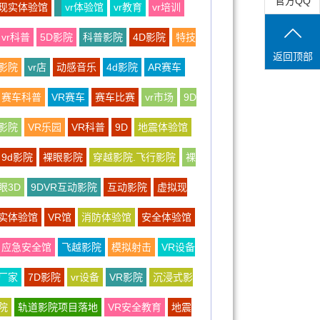
官方QQ
现实体验馆
vr体验馆
vr教育
vr培训
vr科普
5D影院
科普影院
4D影院
特技
返回顶部
影院
vr店
动感音乐
4d影院
AR赛车
赛车科普
VR赛车
赛车比赛
vr市场
9D
影院
VR乐园
VR科普
9D
地震体验馆
9d影院
裸眼影院
穿越影院.飞行影院
裸
眼3D
9DVR互动影院
互动影院
虚拟现
实体验馆
VR馆
消防体验馆
安全体验馆
应急安全馆
飞越影院
模拟射击
VR设备
厂家
7D影院
vr设备
VR影院
沉浸式影
院
轨道影院项目落地
VR安全教育
地震