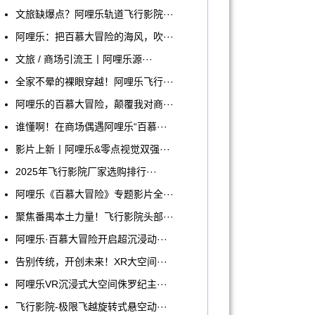
文旅缺爆点？阿哩乐轨道飞行影院···
阿哩乐：把百慕大冒险的海风，吹···
文旅 / 商场引流王丨阿哩乐源···
全家不晕的裸眼穿越！阿哩乐飞行···
阿哩乐的百慕大冒险，颠覆我对商···
谁懂啊！在商场偶遇阿哩乐“百慕···
影片上新丨阿哩乐&零点视觉双强···
2025年飞行影院厂家选购排行···
阿哩乐《百慕大冒险》专题影片全···
聚焦番禺本土力量！飞行影院头部···
阿哩乐·百慕大冒险开启超沉浸动···
告别传统，开创未来！XR大空间···
阿哩乐VR沉浸式大空间侏罗纪主···
飞行影院-极限飞越旋转式悬空动···