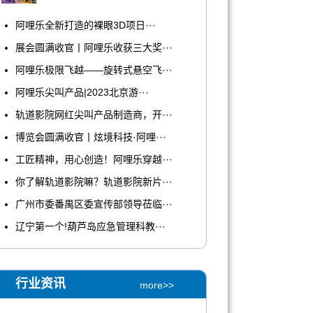
​阿哩乐全新打造的裸眼3D项日···
展会圆满收官丨阿哩乐收获三大奖···
阿哩乐极限飞越——旋转式悬空飞···
阿哩乐尖叫产品|2023北京游···
轨道影院网红尖叫产品制造商，开···
博览会圆满收官丨炫境科技·阿哩···
工匠精神，用心创造！阿哩乐穿越···
你了解轨道影院嘛？轨道影院新片···
广州市委番禺区委宣传部领导莅临···
辽宁第一个!葫芦岛应急管理科教···
行业资讯
more>>