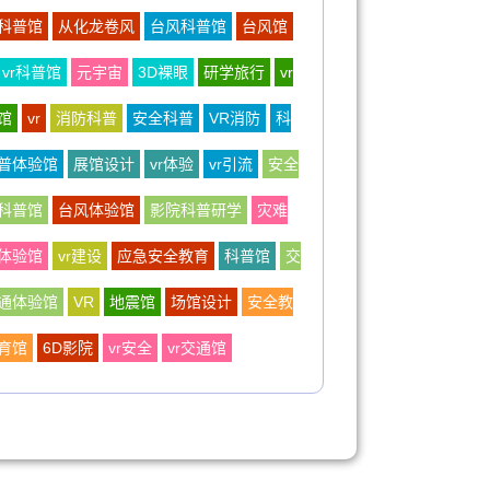
科普馆
从化龙卷风
台风科普馆
台风馆
vr科普馆
元宇宙
3D裸眼
研学旅行
vr
馆
vr
消防科普
安全科普
VR消防
科
普体验馆
展馆设计
vr体验
vr引流
安全
科普馆
台风体验馆
影院科普研学
灾难
体验馆
vr建设
应急安全教育
科普馆
交
通体验馆
VR
地震馆
场馆设计
安全教
育馆
6D影院
vr安全
vr交通馆