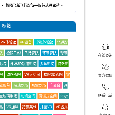
极限飞越飞行影院—旋转式悬空动···
标签
VR体验馆
VR设备
虚拟体验馆
轨道影
院
极限飞越
飞行影院
环幕影院
球幕
在线咨询
影院
裸眼3D轨道影院
弧幕影院
特效影
院
动感影院
VR大空间
裸眼3D影院
穿
官方微信
越影院
玻璃剧场
悬空剧场
广交会
悬
联系电话
空玻璃剧场
幻境空间
沉浸式空间
VR产
品
VR加盟
狩猎英雄
儿童VR
VR虚拟