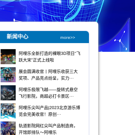
新闻中心
more>>
​阿哩乐全新打造的裸眼3D项日“飞
跃大宋”正式上线啦
展会圆满收官丨阿哩乐收获三大
奖项、产品亮点纷呈，实力···
阿哩乐极限飞越——旋转式悬空
飞行影院，商超必打卡景区···
阿哩乐尖叫产品|2023北京游乐博
览会完美收官！原创···
轨道影院网红尖叫产品制造商，
开馆即排队～阿哩乐